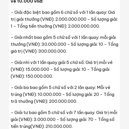
vé 10.000 vnđ:
- Giải đặc biệt bao gồm 6 chữ số với 1 lần quay: Giá
trị giải thưởng (VNĐ): 2.000.000.000 - Số lượng giải:
1 - Tổng tiền thưởng (VNĐ): 2.000.000.000.
- Giải nhất bao gồm 5 chữ số với 1 lần quay: mỗi giải
thưởng (VNĐ): 30.000.000 - Số lượng giải: 10 - Tổng
giá trị (VNĐ): 300.000.000.
- Giải nhì với 1 lần quay giải 5 chữ số: Giá trị mỗi vé
(VNĐ): 15.000.000 - Số lượng giải: 10 - Tổng giải
(VNĐ): 150.000.000.
- Giải ba bao gồm 5 chữ số với 2 lần quay: Mỗi vé
trúng (VNĐ): 10.000.000 - Số lượng giải: 20 - Tổng
trả thưởng (VNĐ): 200.000.000.
- Giải tư bao gồm 5 chữ số với 7 lần quay: Giá trị mỗi
giải (VNĐ): 3.000.000 - Số lượng giải: 70 - Tổng số
tiền trúng(VNĐ): 210.000.000.