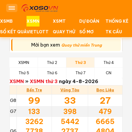
XSMB
XSMN
XSMT
DỰ ĐOÁN
THỐNG KÊ
SỔ KẾT QUẢ
VIETLOTT
QUAY THỬ
SỔ MƠ
TK CẦU
Mời bạn xem
Quay thử miền Trung
XSMN
Thứ 2
Thứ 3
Thứ 4
Thứ 5
Thứ 6
Thứ 7
CN
XSMN
»
XSMN thứ 3
ngày 4-8-2026
Bến Tre
Vũng Tàu
Bạc Liêu
99
33
27
G8
133
398
479
G7
3262
5442
6665
7738
2737
4804
G6