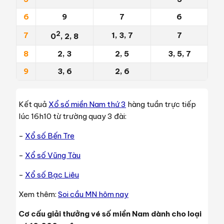
6
9
7
6
2
7
1, 3, 7
7
0
, 2, 8
8
2, 3
2, 5
3, 5, 7
9
3, 6
2, 6
Kết quả
Xổ số miền Nam thứ 3
hàng tuần trực tiếp
lúc 16h10 từ trường quay 3 đài:
-
Xổ số Bến Tre
-
Xổ số Vũng Tàu
-
Xổ số Bạc Liêu
Xem thêm:
Soi cầu MN hôm nay
Cơ cấu giải thưởng vé số miền Nam dành cho loại