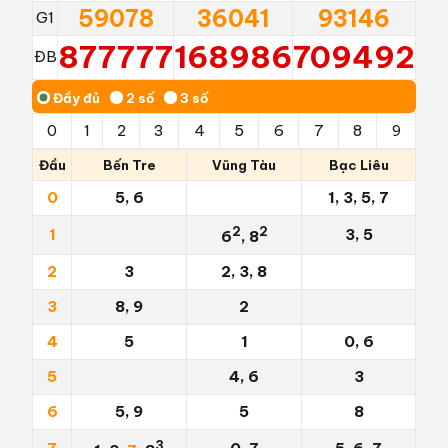
59078
36041
93146
G1
877777
168986
709492
ĐB
0
1
2
3
4
5
6
7
8
9
Đầu
Bến Tre
Vũng Tàu
Bạc Liêu
0
5, 6
1, 3, 5, 7
2
2
1
3, 5
6
, 8
2
3
2, 3, 8
3
8, 9
2
4
5
1
0, 6
5
4, 6
3
6
5, 9
5
8
3