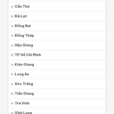
Cần Thơ
Đà Lạt
Đồng Nai
Đồng Tháp
Hậu Giang
TP Hồ Chí Minh
Kiên Giang
Long An
Sóc Trăng
Tiền Giang
Trà Vinh
Vĩnh Long