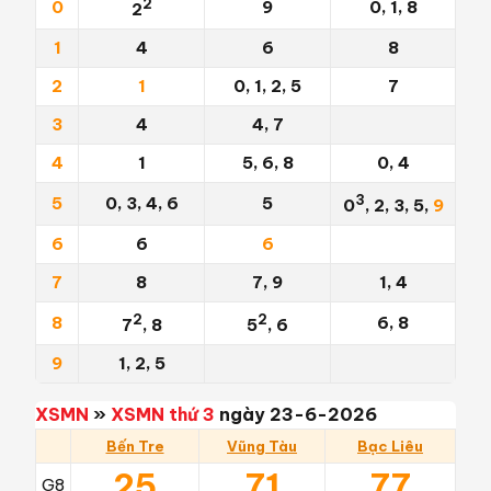
2
0
9
0, 1, 8
2
1
4
6
8
2
1
0, 1, 2, 5
7
3
4
4, 7
4
1
5, 6, 8
0, 4
3
5
0, 3, 4, 6
5
0
, 2, 3, 5,
9
6
6
6
7
8
7, 9
1, 4
2
2
8
6, 8
7
, 8
5
, 6
9
1, 2, 5
XSMN
»
XSMN thứ 3
ngày 23-6-2026
Bến Tre
Vũng Tàu
Bạc Liêu
25
71
77
G8