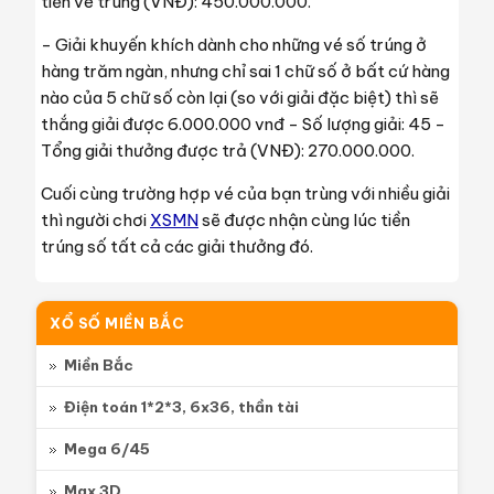
tiền vé trúng (VNĐ): 450.000.000.
- Giải khuyến khích dành cho những vé số trúng ở
hàng trăm ngàn, nhưng chỉ sai 1 chữ số ở bất cứ hàng
nào của 5 chữ số còn lại (so với giải đặc biệt) thì sẽ
thắng giải được 6.000.000 vnđ - Số lượng giải: 45 -
Tổng giải thưởng được trả (VNĐ): 270.000.000.
Cuối cùng trường hợp vé của bạn trùng với nhiều giải
thì người chơi
XSMN
sẽ được nhận cùng lúc tiền
trúng số tất cả các giải thưởng đó.
XỔ SỐ MIỀN BẮC
Miền Bắc
Điện toán 1*2*3, 6x36, thần tài
Mega 6/45
Max 3D