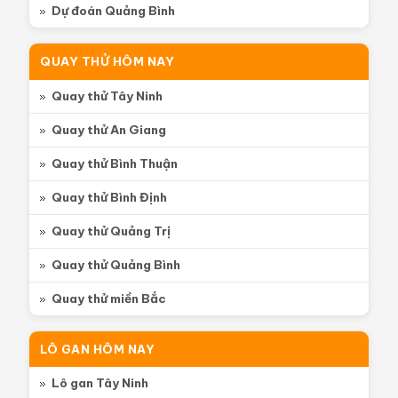
Dự đoán Quảng Bình
QUAY THỬ HÔM NAY
Quay thử Tây Ninh
Quay thử An Giang
Quay thử Bình Thuận
Quay thử Bình Định
Quay thử Quảng Trị
Quay thử Quảng Bình
Quay thử miền Bắc
LÔ GAN HÔM NAY
Lô gan Tây Ninh