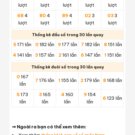
lượt
lượt
lượt
lượt
lượt
68
4
80
4
89
4
02
3
03
3
lượt
lượt
lượt
lượt
lượt
Thống kê đầu số trong 30 lần quay
5
171 lần
0
182 lần
9
177 lần
7
182 lần
8
151 lần
4
141 lần
3
157 lần
2
161 lần
6
147 lần
1
151 lần
Thống kê đuôi số trong 30 lần quay
0
167
7
176 lần
1
155 lần
2
179 lần
8
168 lần
lần
5
173
3
165
4
160
9
154
6
123 lần
lần
lần
lần
lần
⇒ Ngoài ra bạn có thể xem thêm: