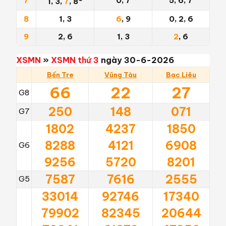
7
0, 7
5, 6, 7
1, 3,
7
, 8
8
1, 3
6
, 9
0, 2, 6
9
2, 6
1, 3
2
, 6
XSMN
»
XSMN thứ 3
ngày 30-6-2026
Bến Tre
Vũng Tàu
Bạc Liêu
66
22
27
G8
250
148
071
G7
1802
4237
1850
8288
4121
6908
G6
9256
5720
8201
7587
7616
2555
G5
33014
92746
17340
79902
82345
20644