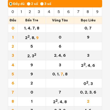
0
1
2
3
4
5
6
7
8
9
Đầu
Bến Tre
Vũng Tàu
Bạc Liêu
0
1, 4, 7, 8
0, 7
2
1
0
9
2
, 8,
9
2
5
6
2
3
2, 4, 6
3
2, 3
2
4
9
3
2
, 4, 6
5
9
0, 1,
7
, 8
2
6
2
0
, 3
7
0
7
0, 2, 3, 6
2
8
1
2
2
, 4, 8