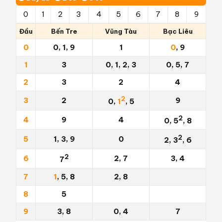
0
1
2
3
4
5
6
7
8
9
Đầu
Bến Tre
Vũng Tàu
Bạc Liêu
0
0, 1, 9
1
0
, 9
1
3
0, 1, 2, 3
0, 5, 7
2
3
2
4
2
3
2
9
0,
1
, 5
2
4
9
4
0, 5
, 8
2
5
1, 3, 9
0
2, 3
, 6
2
6
2, 7
3, 4
7
7
1
, 5, 8
2, 8
8
5
9
3, 8
0, 4
7