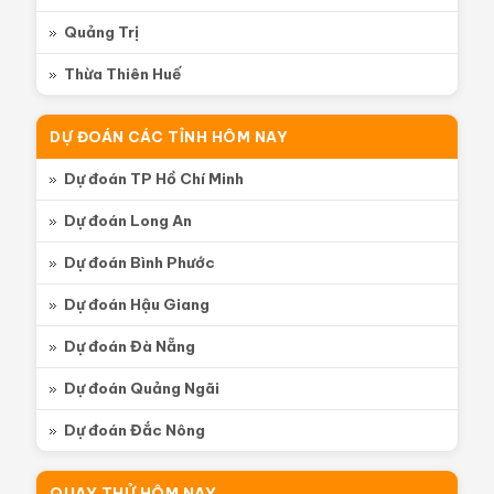
Quảng Trị
Thừa Thiên Huế
DỰ ĐOÁN CÁC TỈNH HÔM NAY
Dự đoán TP Hồ Chí Minh
Dự đoán Long An
Dự đoán Bình Phước
Dự đoán Hậu Giang
Dự đoán Đà Nẵng
Dự đoán Quảng Ngãi
Dự đoán Đắc Nông
QUAY THỬ HÔM NAY