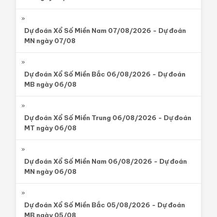
Dự đoán Xổ Số Miền Nam 07/08/2026 - Dự đoán
MN ngày 07/08
Dự đoán Xổ Số Miền Bắc 06/08/2026 - Dự đoán
MB ngày 06/08
Dự đoán Xổ Số Miền Trung 06/08/2026 - Dự đoán
MT ngày 06/08
Dự đoán Xổ Số Miền Nam 06/08/2026 - Dự đoán
MN ngày 06/08
Dự đoán Xổ Số Miền Bắc 05/08/2026 - Dự đoán
MB ngày 05/08