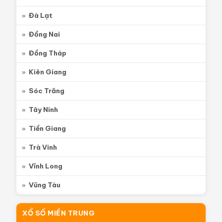
Đà Lạt
Đồng Nai
Đồng Tháp
Kiên Giang
Sóc Trăng
Tây Ninh
Tiền Giang
Trà Vinh
Vĩnh Long
Vũng Tàu
XỔ SỐ MIỀN TRUNG