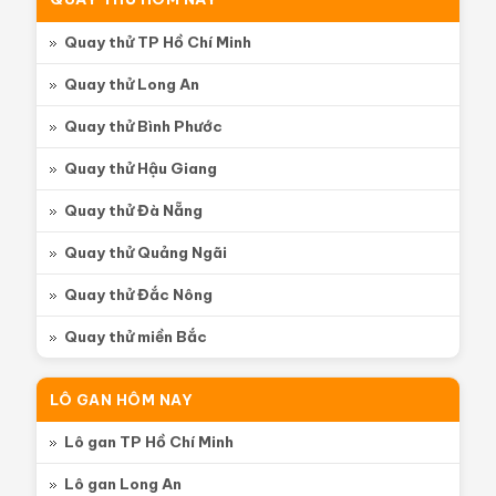
Quay thử TP Hồ Chí Minh
Quay thử Long An
Quay thử Bình Phước
Quay thử Hậu Giang
Quay thử Đà Nẵng
Quay thử Quảng Ngãi
Quay thử Đắc Nông
Quay thử miền Bắc
LÔ GAN HÔM NAY
Lô gan TP Hồ Chí Minh
Lô gan Long An