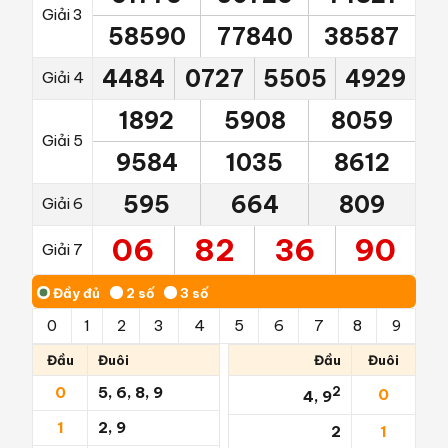
Giải 3
58590
77840
38587
4484
0727
5505
4929
Giải 4
1892
5908
8059
Giải 5
9584
1035
8612
595
664
809
Giải 6
06
82
36
90
Giải 7
0
1
2
3
4
5
6
7
8
9
Đầu
Đuôi
Đầu
Đuôi
0
5, 6, 8, 9
2
0
4, 9
1
2, 9
2
1