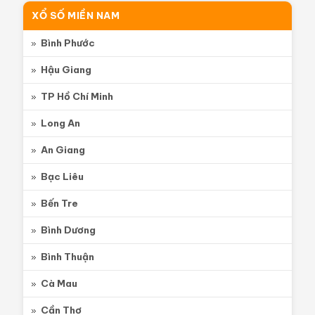
XỔ SỐ MIỀN NAM
Bình Phước
Hậu Giang
TP Hồ Chí Minh
Long An
An Giang
Bạc Liêu
Bến Tre
Bình Dương
Bình Thuận
Cà Mau
Cần Thơ