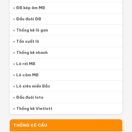
ĐB kép âm MB
Đầu đuôi ĐB
Thống kê lô gan
Tần suất lô
Thống kê nhanh
Lô rơi MB
Lô câm MB
Lô xiên miền Bắc
Đầu đuôi loto
Thống kê Vietlott
THỐNG KÊ CẦU