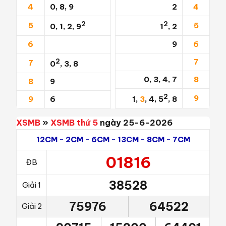
4
0, 8, 9
2
4
2
2
5
5
0, 1, 2, 9
1
, 2
6
9
6
2
7
7
0
, 3, 8
0, 3, 4, 7
8
8
9
2
9
9
6
1,
3
, 4, 5
, 8
XSMB
»
XSMB thứ 5
ngày 25-6-2026
12CM - 2CM - 6CM - 13CM - 8CM - 7CM
01816
ĐB
38528
Giải 1
75976
64522
Giải 2