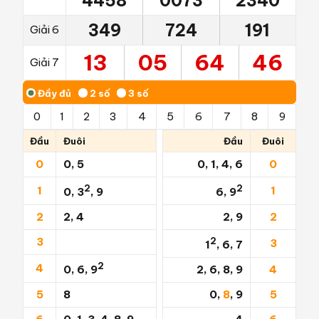
4458
0073
2340
349
724
191
Giải 6
13
05
64
46
Giải 7
0
1
2
3
4
5
6
7
8
9
Đầu
Đuôi
Đầu
Đuôi
0
0, 5
0, 1, 4, 6
0
2
2
1
1
0, 3
, 9
6, 9
2
2, 4
2, 9
2
3
2
3
1
, 6, 7
2
4
0, 6, 9
2, 6, 8, 9
4
5
8
0,
8
, 9
5