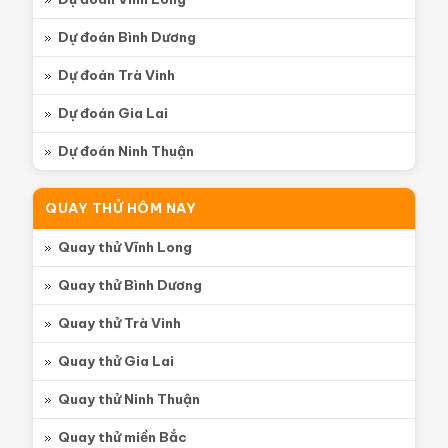
Dự đoán Bình Dương
Dự đoán Trà Vinh
Dự đoán Gia Lai
Dự đoán Ninh Thuận
QUAY THỬ HÔM NAY
Quay thử Vĩnh Long
Quay thử Bình Dương
Quay thử Trà Vinh
Quay thử Gia Lai
Quay thử Ninh Thuận
Quay thử miền Bắc