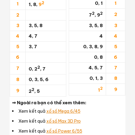
2
0, 1
1
1
1, 8,
9
2
2
2
2
7
, 9
3
3, 5, 8
3, 5, 8
3
4
4, 7
4
4
5
3, 7
0, 3, 8, 9
5
6
0, 8
6
2
4, 5, 7
7
7
0, 2
, 7
0, 1, 3
8
8
0, 3, 5, 6
2
9
2
1
9
2
, 5
⇒ Ngoài ra bạn có thể xem thêm:
Xem kết quả
xổ số Mega 6/45
Xem kết quả
xổ số Max 3D Pro
Xem kết quả
xổ số Power 6/55