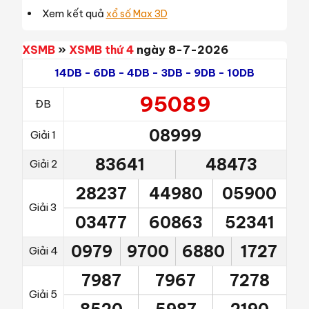
Xem kết quả
xổ số Max 3D
XSMB
»
XSMB thứ 4
ngày 8-7-2026
14DB - 6DB - 4DB - 3DB - 9DB - 10DB
95089
ĐB
08999
Giải 1
83641
48473
Giải 2
28237
44980
05900
Giải 3
03477
60863
52341
0979
9700
6880
1727
Giải 4
7987
7967
7278
Giải 5