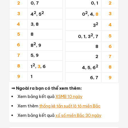
2
0, 7
0, 1
2
2
2
2
3
3
4
, 5
0
, 4,
8
4
3, 8
2
4
3
5
8
2
5
0, 1, 3
, 7
2
6
8
, 9
8
6
7
5, 9
2
7
2
8
1
,
3
, 6
2
8
4, 5, 6
9
1
6, 7
9
⇒ Ngoài ra bạn có thể xem thêm:
Xem bảng kết quả
XSMB 10 ngày
Xem thêm
thống kê tần suất lô tô miền Bắc
Xem bảng kết quả
xổ số miền Bắc 30 ngày