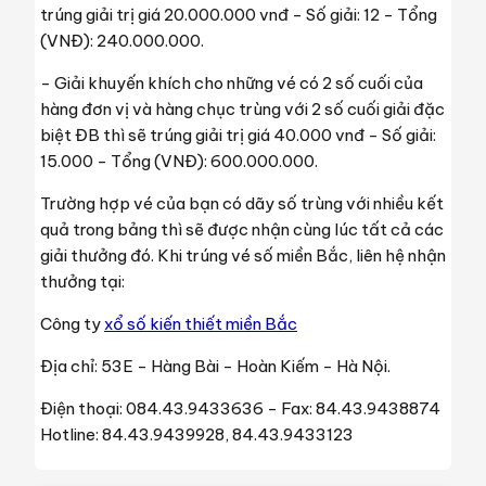
trúng giải trị giá 20.000.000 vnđ - Số giải: 12 - Tổng
(VNĐ): 240.000.000.
- Giải khuyến khích cho những vé có 2 số cuối của
hàng đơn vị và hàng chục trùng với 2 số cuối giải đặc
biệt ĐB thì sẽ trúng giải trị giá 40.000 vnđ - Số giải:
15.000 - Tổng (VNĐ): 600.000.000.
Trường hợp vé của bạn có dãy số trùng với nhiều kết
quả trong bảng thì sẽ được nhận cùng lúc tất cả các
giải thưởng đó. Khi trúng vé số miền Bắc, liên hệ nhận
thưởng tại:
Công ty
xổ số kiến thiết miền Bắc
Địa chỉ: 53E - Hàng Bài - Hoàn Kiếm - Hà Nội.
Điện thoại: 084.43.9433636 - Fax: 84.43.9438874
Hotline: 84.43.9439928, 84.43.9433123