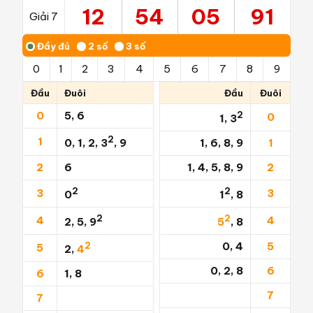
12
54
05
91
Giải 7
0
1
2
3
4
5
6
7
8
9
Đầu
Đuôi
Đầu
Đuôi
0
5, 6
2
0
1, 3
2
1
0, 1, 2, 3
, 9
1, 6, 8, 9
1
2
6
1, 4, 5, 8, 9
2
2
2
3
3
0
1
, 8
2
2
4
4
2, 5, 9
5
, 8
2
0, 4
5
5
2,
4
0, 2, 8
6
6
1, 8
7
7