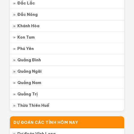
Đắc Lắc
Đắc Nông
Khánh Hòa
Kon Tum
Phú Yên
Quảng Bình
Quảng Ngãi
Quảng Nam
Quảng Trị
Thừa Thiên Huế
DỰ ĐOÁN CÁC TỈNH HÔM NAY
Dự đoán Vĩnh Long