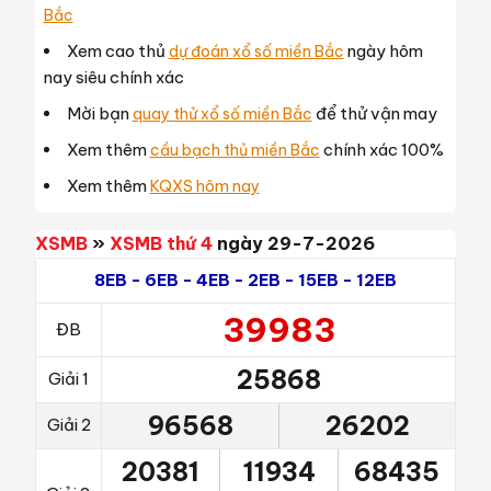
Bắc
Xem cao thủ
ngày hôm
dự đoán xổ số miền Bắc
nay siêu chính xác
Mời bạn
để thử vận may
quay thử xổ số miền Bắc
Xem thêm
chính xác 100%
cầu bạch thủ miền Bắc
Xem thêm
KQXS hôm nay
XSMB
»
XSMB thứ 4
ngày 29-7-2026
8EB - 6EB - 4EB - 2EB - 15EB - 12EB
39983
ĐB
25868
Giải 1
96568
26202
Giải 2
20381
11934
68435