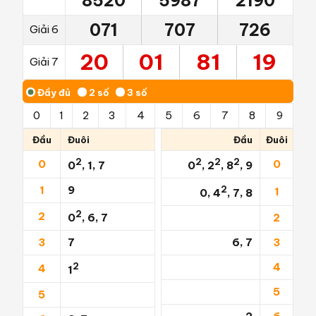
8520
5987
2190
071
707
726
Giải 6
20
01
81
19
Giải 7
0
1
2
3
4
5
6
7
8
9
Đầu
Đuôi
Đầu
Đuôi
2
2
2
2
0
0
0
, 1, 7
0
, 2
, 8
, 9
1
9
2
1
0, 4
, 7, 8
2
2
0
, 6, 7
2
3
7
6, 7
3
2
4
4
1
5
5