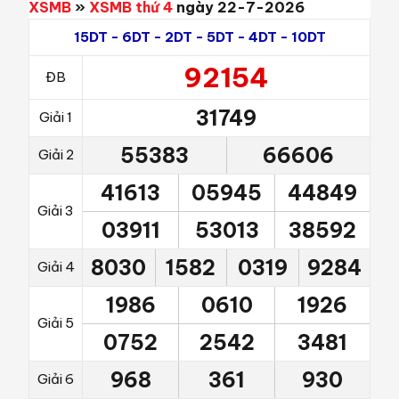
XSMB
»
XSMB thứ 4
ngày 22-7-2026
15DT - 6DT - 2DT - 5DT - 4DT - 10DT
92154
ĐB
31749
Giải 1
55383
66606
Giải 2
41613
05945
44849
Giải 3
03911
53013
38592
8030
1582
0319
9284
Giải 4
1986
0610
1926
Giải 5
0752
2542
3481
968
361
930
Giải 6