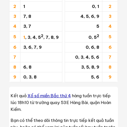
2
1
0, 1
2
3
7, 8
4, 5, 6, 9
3
4
3, 7
5
4
2
2
5
5
1
, 3, 4, 5
, 7, 8, 9
0, 5
6
3, 6, 7, 9
0, 6, 8
6
7
0, 3, 4, 5, 6
7
8
6, 8
3, 5, 8, 9
8
9
0, 3, 8
5, 6
9
Kết quả
Xổ số miền Bắc thứ 4
hàng tuần trực tiếp
lúc 18h10 từ trường quay 53E Hàng Bài, quận Hoàn
Kiếm.
Bạn có thể theo dõi thông tin trực tiếp kết quả tuần