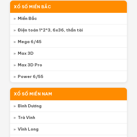
XỔ SỐ MIỀN BẮC
Miền Bắc
Điện toán 1*2*3, 6x36, thần tài
Mega 6/45
Max 3D
Max 3D Pro
Power 6/55
XỔ SỐ MIỀN NAM
Bình Dương
Trà Vinh
Vĩnh Long