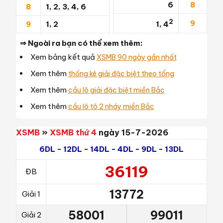
6
8
8
1, 2, 3, 4, 6
2
9
9
1, 2
1, 4
⇒ Ngoài ra bạn có thể xem thêm:
Xem bảng kết quả
XSMB 90 ngày gần nhất
Xem thêm
thống kê giải đặc biệt theo tổng
Xem thêm
cầu lô giải đặc biệt miền Bắc
Xem thêm
cầu lô tô 2 nháy miền Bắc
XSMB
»
XSMB thứ 4
ngày 15-7-2026
6DL - 12DL - 14DL - 4DL - 9DL - 13DL
36119
ĐB
13772
Giải 1
58001
99011
Giải 2