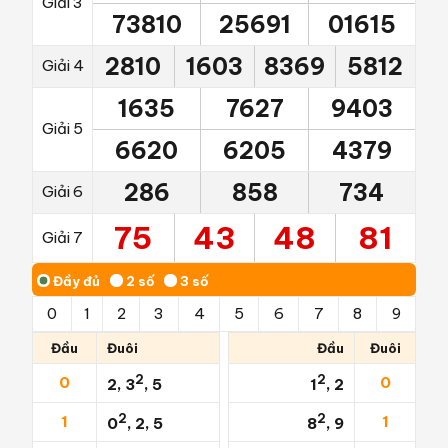
Giải 3
73810
25691
01615
2810
1603
8369
5812
Giải 4
1635
7627
9403
Giải 5
6620
6205
4379
286
858
734
Giải 6
75
43
48
81
Giải 7
0
1
2
3
4
5
6
7
8
9
Đầu
Đuôi
Đầu
Đuôi
2
2
0
0
2, 3
, 5
1
, 2
2
2
1
1
0
, 2, 5
8
, 9