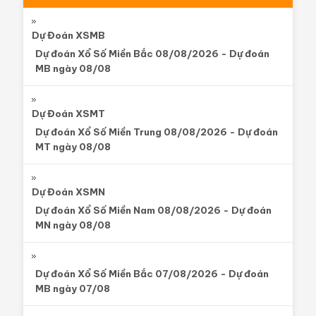
Dự Đoán XSMB
Dự đoán Xổ Số Miền Bắc 08/08/2026 - Dự đoán
MB ngày 08/08
Dự Đoán XSMT
Dự đoán Xổ Số Miền Trung 08/08/2026 - Dự đoán
MT ngày 08/08
Dự Đoán XSMN
Dự đoán Xổ Số Miền Nam 08/08/2026 - Dự đoán
MN ngày 08/08
Dự đoán Xổ Số Miền Bắc 07/08/2026 - Dự đoán
MB ngày 07/08