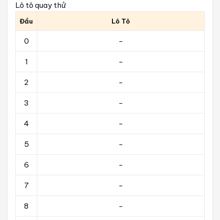
Lô tô quay thử
Đầu
Lô Tô
0
-
1
-
2
-
3
-
4
-
5
-
6
-
7
-
8
-