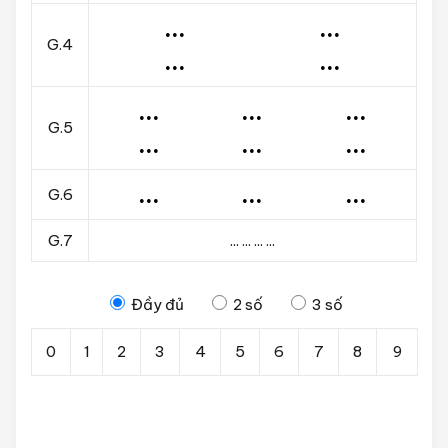
...
...
G.4
...
...
...
...
...
G.5
...
...
...
...
...
...
G.6
G.7
...
...
...
...
Đầy đủ
2 số
3 số
0
1
2
3
4
5
6
7
8
9