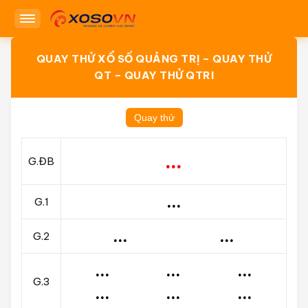
QUAY THỬ XỔ SỐ QUẢNG TRỊ – QUAY THỬ
QT – QUAY THỬ QTRI
Quay thử
...
G.ĐB
...
G.1
...
...
G.2
...
...
...
G.3
...
...
...