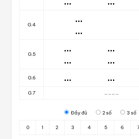
...
...
...
G.4
...
...
...
G.5
...
...
...
...
G.6
G.7
...
...
...
...
Đầy đủ
2 số
3 số
0
1
2
3
4
5
6