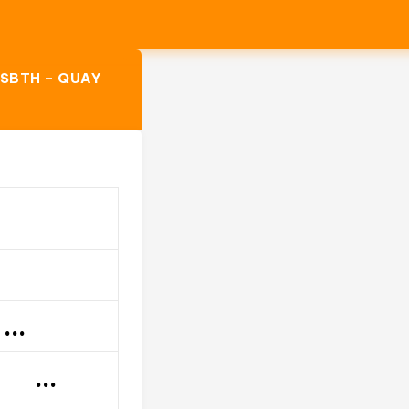
XSBTH – QUAY
...
...