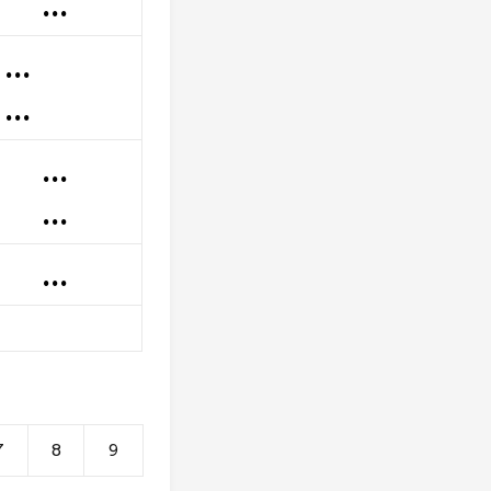
...
...
...
...
...
...
7
8
9