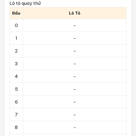
Lô tô quay thử
Đầu
Lô Tô
0
-
1
-
2
-
3
-
4
-
5
-
6
-
7
-
8
-