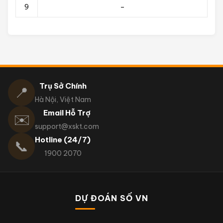
9
-
Trụ Sở Chính
📍
Hà Nội, Việt Nam
Email Hỗ Trợ
✉️
support@xskt.com
Hotline (24/7)
📞
1900 2070
DỰ ĐOÁN SỐ VN