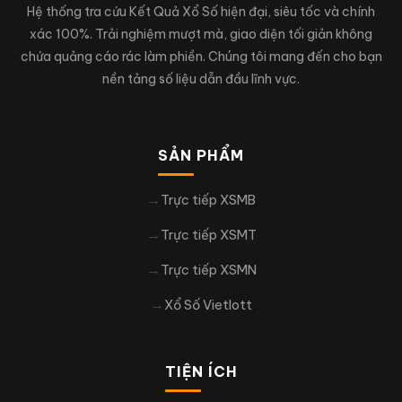
Hệ thống tra cứu Kết Quả Xổ Số hiện đại, siêu tốc và chính
xác 100%. Trải nghiệm mượt mà, giao diện tối giản không
chứa quảng cáo rác làm phiền. Chúng tôi mang đến cho bạn
nền tảng số liệu dẫn đầu lĩnh vực.
SẢN PHẨM
Trực tiếp XSMB
Trực tiếp XSMT
Trực tiếp XSMN
Xổ Số Vietlott
TIỆN ÍCH